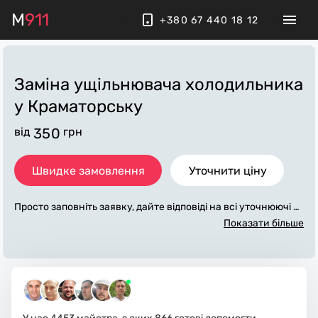
M
911
+380 67 440 18 12
Заміна ущільнювача холодильника
у Краматорську
від
350
грн
Швидке замовлення
Уточнити ціну
Просто заповніть заявку, дайте відповіді на всі уточнюючі за
питання по «заміна ущільнювача холодильника». Ми зв'яж
Показати більше
емося з вами протягом декількох хвилин. По максимуму за
повнена заявка, допоможе майстру назвати точну ціну у К
раматорську, яка в основному не зміниться після завершен
ня всіх робіт. За додаткову плату майстер може придбати п
отрібні матеріали. Виконавці стежать за чистотою та приби
рають робоче місце.