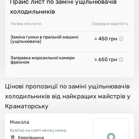
Прайс лист по заміні ущільнювачів
холодильників
Назва послуги
Середня вартість
Заміна гумки в пральній машині
≈ 450
грн
(ущільнювача)
Заправка морозильної камери
≈ 650
грн
фреоном
Цінові пропозиції по заміні ущільнювачів
холодильників від найкращих майстрів у
Краматорську
Микола
Був(ла) на сайті месяц назад
Крюківщина