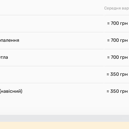
Середня вар
≈ 700
грн
опалення
≈ 700
грн
отла
≈ 700
грн
≈ 350
грн
(навісний)
≈ 350
грн