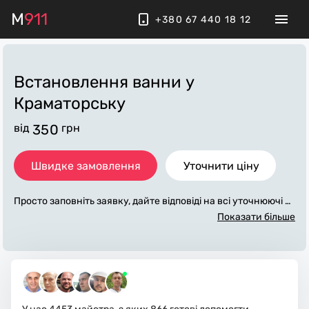
M
911
+380 67 440 18 12
Встановлення ванни
у
Краматорську
від
350
грн
Швидке замовлення
Уточнити ціну
Просто заповніть заявку, дайте відповіді на всі уточнюючі за
питання по «встановлення ванни». Ми зв'яжемося з вами
Показати більше
протягом декількох хвилин. По максимуму заповнена заяв
ка, допоможе майстру назвати точну ціну у Краматорську,
яка в основному не зміниться після завершення всіх робіт.
За додаткову плату майстер може придбати потрібні матері
али. Виконавці стежать за чистотою та прибирають робоче
місце.