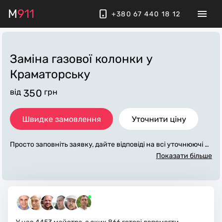
M
911
+380 67 440 18 12
Заміна газової колонки
у
Краматорську
від
350
грн
Швидке замовлення
Уточнити ціну
Просто заповніть заявку, дайте відповіді на всі уточнюючі за
питання по «заміна газової колонки». Ми зв'яжемося з вам
Показати більше
и протягом декількох хвилин. По максимуму заповнена зая
вка, допоможе майстру назвати точну ціну у Краматорську,
яка в основному не зміниться після завершення всіх робіт.
За додаткову плату майстер може придбати потрібні матері
али. Виконавці стежать за чистотою та прибирають робоче
місце.