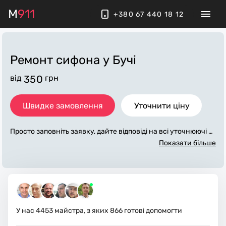
M
911
+380 67 440 18 12
Ремонт сифона
у Бучі
від
350
грн
Швидке замовлення
Уточнити ціну
Просто заповніть заявку, дайте відповіді на всі уточнюючі за
питання по «ремонт сифона». Ми зв'яжемося з вами протяг
Показати більше
ом декількох хвилин. По максимуму заповнена заявка, доп
оможе майстру назвати точну ціну у Бучі, яка в основному
не зміниться після завершення всіх робіт. За додаткову пла
ту майстер може придбати потрібні матеріали. Виконавці с
тежать за чистотою та прибирають робоче місце.
У нас
4453
майстра, з яких
866
готові допомогти