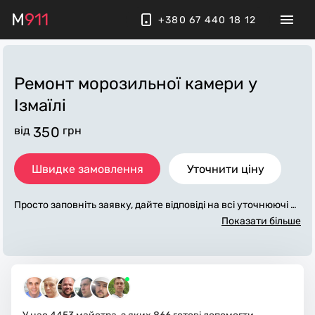
M
911
+380 67 440 18 12
Ремонт морозильної камери
у
Ізмаїлі
від
350
грн
Швидке замовлення
Уточнити ціну
Просто заповніть заявку, дайте відповіді на всі уточнюючі за
питання по «ремонт морозильної камери». Ми зв'яжемося
Показати більше
з вами протягом декількох хвилин. По максимуму заповне
на заявка, допоможе майстру назвати точну ціну у Ізмаїлі, я
ка в основному не зміниться після завершення всіх робіт. З
а додаткову плату майстер може придбати потрібні матеріа
ли. Виконавці стежать за чистотою та прибирають робоче
місце.