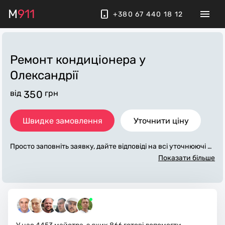
M
911
+380 67 440 18 12
Ремонт кондиціонера
у
Олександрії
від
350
грн
Швидке замовлення
Уточнити ціну
Просто заповніть заявку, дайте відповіді на всі уточнюючі за
питання по «ремонт кондиціонера». Ми зв'яжемося з вами
Показати більше
протягом декількох хвилин. По максимуму заповнена заяв
ка, допоможе майстру назвати точну ціну у Олександрії, як
а в основному не зміниться після завершення всіх робіт. За
додаткову плату майстер може придбати потрібні матеріал
и. Виконавці стежать за чистотою та прибирають робоче мі
сце.