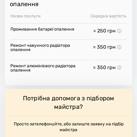
опалення
Назва послуги
Середня вартість
Промивання батареї опалення
≈ 250
грн
Ремонт чавунного радіатора
≈ 350
грн
опалення
Ремонт алюмінієвого радіатора
≈ 350
грн
опалення
Потрібна допомога з підбором
майстра?
Просто зателефонуйте, або залиште заявку на підбір
майстра