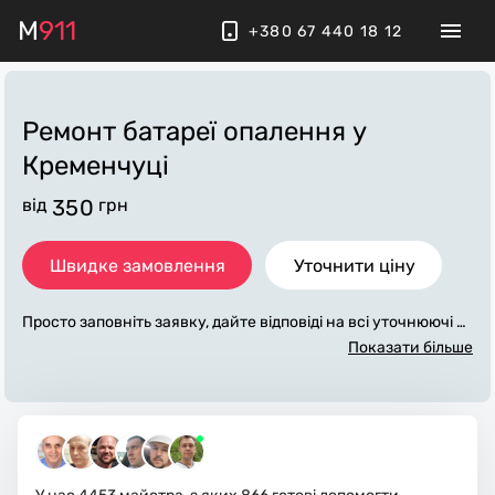
M
911
+380 67 440 18 12
Ремонт батареї опалення
у
Кременчуці
від
350
грн
Швидке замовлення
Уточнити ціну
Просто заповніть заявку, дайте відповіді на всі уточнюючі за
питання по «ремонт батареї опалення». Ми зв'яжемося з ва
Показати більше
ми протягом декількох хвилин. По максимуму заповнена з
аявка, допоможе майстру назвати точну ціну у Кременчуці,
яка в основному не зміниться після завершення всіх робіт.
За додаткову плату майстер може придбати потрібні матері
али. Виконавці стежать за чистотою та прибирають робоче
місце.