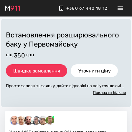
M
911
+380 67 440 18 12
Встановлення розширювального
баку
у Первомайську
від
350
грн
Швидке замовлення
Уточнити ціну
Просто заповніть заявку, дайте відповіді на всі уточнюючі за
питання по «встановлення розширювального баку». Ми з
Показати більше
в'яжемося з вами протягом декількох хвилин. По максимум
у заповнена заявка, допоможе майстру назвати точну ціну
у Первомайську, яка в основному не зміниться після завер
шення всіх робіт. За додаткову плату майстер може придба
ти потрібні матеріали. Виконавці стежать за чистотою та пр
ибирають робоче місце.