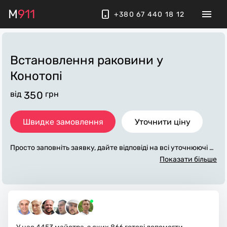
M
911
+380 67 440 18 12
Встановлення раковини
у
Конотопі
від
350
грн
Швидке замовлення
Уточнити ціну
Просто заповніть заявку, дайте відповіді на всі уточнюючі за
питання по «встановлення раковини». Ми зв'яжемося з ва
Показати більше
ми протягом декількох хвилин. По максимуму заповнена з
аявка, допоможе майстру назвати точну ціну у Конотопі, як
а в основному не зміниться після завершення всіх робіт. За
додаткову плату майстер може придбати потрібні матеріал
и. Виконавці стежать за чистотою та прибирають робоче мі
сце.