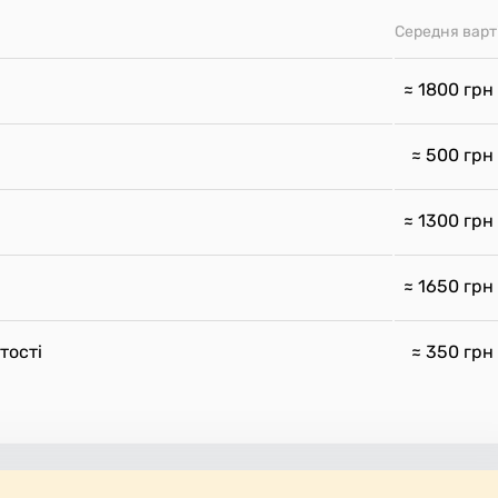
Середня варт
≈ 1800
грн
≈ 500
грн
≈ 1300
грн
≈ 1650
грн
тості
≈ 350
грн