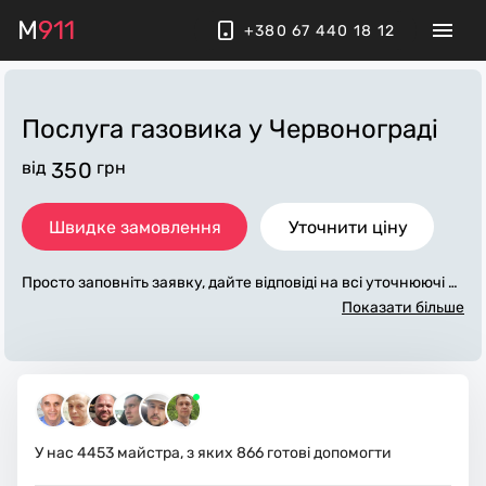
M
911
+380 67 440 18 12
Послуга газовика
у Червонограді
від
350
грн
Швидке замовлення
Уточнити ціну
Просто заповніть заявку, дайте відповіді на всі уточнюючі за
питання по «послуга газовика». Ми зв'яжемося з вами прот
Показати більше
ягом декількох хвилин. По максимуму заповнена заявка, д
опоможе майстру назвати точну ціну у Червонограді, яка в
основному не зміниться після завершення всіх робіт. За до
даткову плату майстер може придбати потрібні матеріали.
Виконавці стежать за чистотою та прибирають робоче місц
е.
У нас
4453
майстра, з яких
866
готові допомогти