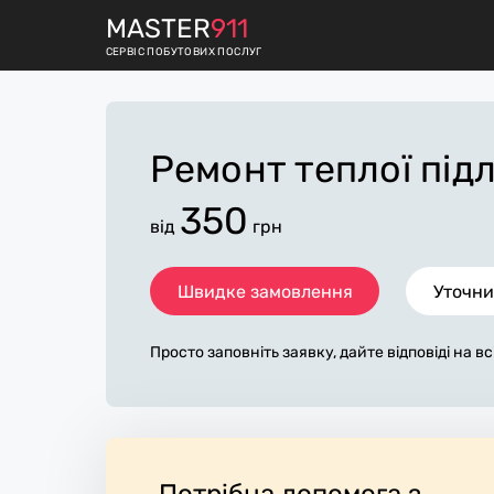
M
ASTER
911
СЕРВІС ПОБУТОВИХ ПОСЛУГ
Ремонт теплої під
350
від
грн
Швидке замовлення
Уточни
Просто заповніть заявку, дайте відповіді на в
питання по «ремонт теплої підлоги». Ми зв'я
протягом декількох хвилин. По максимуму з
а, допоможе майстру назвати точну ціну у Марі
сновному не зміниться після завершення всіх 
ткову плату майстер може придбати потрібні 
конавці стежать за чистотою та прибирають р
Потрібна допомога з