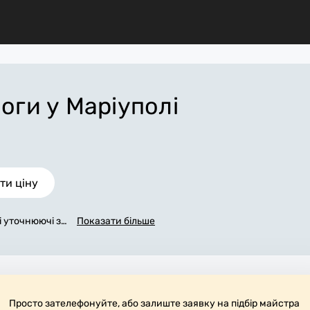
логи
у Маріуполі
ти ціну
сі уточнюючі за
Показати більше
жемося з вами
аповнена заявк
уполі, яка в о
робіт. За дода
матеріали. Ви
обоче місце.
Просто зателефонуйте, або залиште заявку на підбір майстра