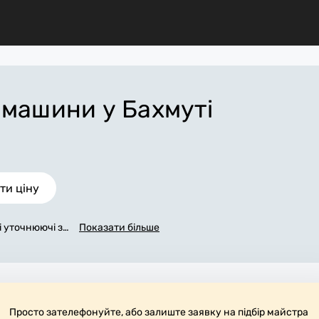
ї машини
у Бахмуті
ти ціну
сі уточнюючі за
Показати більше
зв'яжемося з в
у заповнена з
у Бахмуті, яка
іх робіт. За д
бні матеріали.
ь робоче місц
Просто зателефонуйте, або залиште заявку на підбір майстра