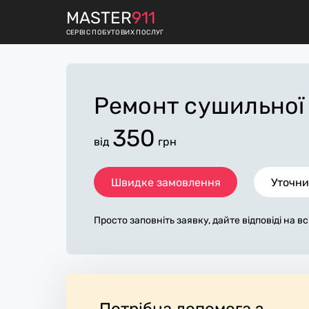
M
ASTER
911
СЕРВІС ПОБУТОВИХ ПОСЛУГ
Ремонт сушильно
350
від
грн
Швидке замовлення
Уточни
Просто заповніть заявку, дайте відповіді на в
питання по «ремонт сушильної машини». Ми 
ами протягом декількох хвилин. По максимум
аявка, допоможе майстру назвати точну ціну 
в основному не зміниться після завершення вс
одаткову плату майстер може придбати потрі
Виконавці стежать за чистотою та прибирают
Потрібна допомога з