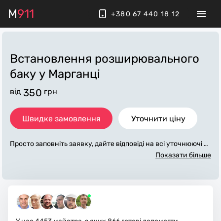
M
911
+380 67 440 18 12
Встановлення розширювального
баку
у Марганці
від
350
грн
Швидке замовлення
Уточнити ціну
Просто заповніть заявку, дайте відповіді на всі уточнюючі за
питання по «встановлення розширювального баку». Ми з
Показати більше
в'яжемося з вами протягом декількох хвилин. По максимум
у заповнена заявка, допоможе майстру назвати точну ціну
у Марганці, яка в основному не зміниться після завершенн
я всіх робіт. За додаткову плату майстер може придбати по
трібні матеріали. Виконавці стежать за чистотою та прибир
ають робоче місце.