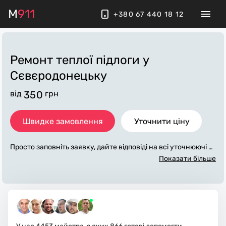
M
911
+380 67 440 18 12
Ремонт теплої підлоги
у
Сєвєродонецьку
від
350
грн
Швидке замовлення
Уточнити ціну
Просто заповніть заявку, дайте відповіді на всі уточнюючі за
питання по «ремонт теплої підлоги». Ми зв'яжемося з вами
Показати більше
протягом декількох хвилин. По максимуму заповнена заяв
ка, допоможе майстру назвати точну ціну у Сєвєродонецьк
у, яка в основному не зміниться після завершення всіх робі
т. За додаткову плату майстер може придбати потрібні мат
еріали. Виконавці стежать за чистотою та прибирають робо
че місце.