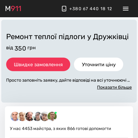
M
911
+380 67 440 18 12
Ремонт теплої підлоги
у Дружківці
від
350
грн
Швидке замовлення
Уточнити ціну
Просто заповніть заявку, дайте відповіді на всі уточнюючі за
питання по «ремонт теплої підлоги». Ми зв'яжемося з вами
Показати більше
протягом декількох хвилин. По максимуму заповнена заяв
ка, допоможе майстру назвати точну ціну у Дружківці, яка
в основному не зміниться після завершення всіх робіт. За д
одаткову плату майстер може придбати потрібні матеріали.
Виконавці стежать за чистотою та прибирають робоче місц
е.
У нас
4453
майстра, з яких
866
готові допомогти