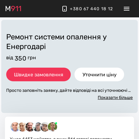
M
911
+380 67 440 18 12
Ремонт системи опалення
у
Енергодарі
від
350
грн
Швидке замовлення
Уточнити ціну
Просто заповніть заявку, дайте відповіді на всі уточнюючі за
питання по «ремонт системи опалення». Ми зв'яжемося з
Показати більше
вами протягом декількох хвилин. По максимуму заповнена
заявка, допоможе майстру назвати точну ціну у Енергодарі,
яка в основному не зміниться після завершення всіх робіт.
За додаткову плату майстер може придбати потрібні матері
али. Виконавці стежать за чистотою та прибирають робоче
місце.