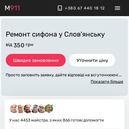
M
911
+380 67 440 18 12
Ремонт сифона
у Слов'янську
від
350
грн
Швидке замовлення
Уточнити ціну
Просто заповніть заявку, дайте відповіді на всі уточнюючі за
питання по «ремонт сифона». Ми зв'яжемося з вами протяг
Показати більше
ом декількох хвилин. По максимуму заповнена заявка, доп
оможе майстру назвати точну ціну у Слов'янську, яка в осн
овному не зміниться після завершення всіх робіт. За додатк
ову плату майстер може придбати потрібні матеріали. Вико
навці стежать за чистотою та прибирають робоче місце.
У нас
4453
майстра, з яких
866
готові допомогти