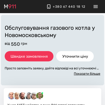
M
911
+380 67 440 18 12
Обслуговування газового котла
у
Новомосковському
від
550
грн
Швидке замовлення
Уточнити ціну
Просто заповніть заявку, дайте відповіді на всі уточнюючі за
питання по «обслуговування газового котла». Ми зв'яжемо
Показати більше
ся з вами протягом декількох хвилин. По максимуму запов
нена заявка, допоможе майстру назвати точну ціну у Ново
московському, яка в основному не зміниться після заверше
ння всіх робіт. За додаткову плату майстер може придбати
потрібні матеріали. Виконавці стежать за чистотою та приб
ирають робоче місце.