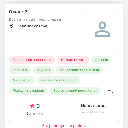
Олексій
Був(ла) на сайті месяц назад
Новомосковськ
Паспорт не перевірено
Немає відгуків
Договір
Гарантія
Ліцензія
Приватний підприємець
Майстерня
Наявність автомобіля
+6
Розхідні матеріали
Безготівковий розрахунок
0
Не вказано
мін. вартість
0
відгуків
Запропонувати роботу