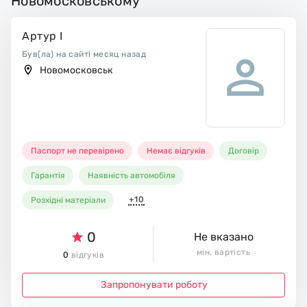
Новомосковському
Артур І
Був(ла) на сайті месяц назад
Новомосковськ
Паспорт не перевірено
Немає відгуків
Договір
Гарантія
Наявність автомобіля
+10
Розхідні матеріали
0
Не вказано
мін. вартість
0
відгуків
Запропонувати роботу