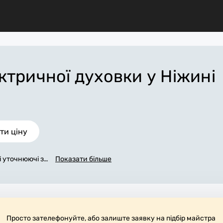
ктричної духовки
у Ніжині
ти ціну
сі уточнюючі за
Показати більше
вки». Ми зв'яж
 максимуму за
чну ціну у Ні
ершення всіх р
ати потрібні м
прибирають ро
Просто зателефонуйте, або залиште заявку на підбір майстра