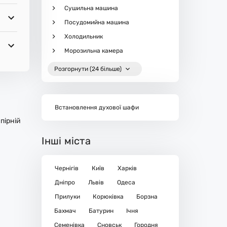
Сушильна машина
Посудомийна машина
Холодильник
Морозильна камера
Розгорнути (24 більше)
Встановлення духової шафи
пірній
Інші міста
Чернігів
Київ
Харків
Дніпро
Львів
Одеса
Прилуки
Корюківка
Борзна
Бахмач
Батурин
Ічня
Семенівка
Сновськ
Городня