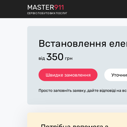
M
ASTER
911
СЕРВІС ПОБУТОВИХ ПОСЛУГ
Встановлення еле
350
від
грн
Швидке замовлення
Уточни
Просто заповніть заявку, дайте відповіді на в
питання по «встановлення електричної духо
емося з вами протягом декількох хвилин. По
повнена заявка, допоможе майстру назвати то
жині, яка в основному не зміниться після зав
обіт. За додаткову плату майстер може придб
атеріали. Виконавці стежать за чистотою та 
Потрібна допомога з