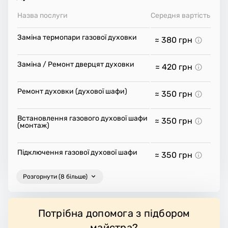
Назва послуги
Середня вартість
Заміна термопари газової духовки
≈ 380
грн
Заміна / Ремонт дверцят духовки
≈ 420
грн
Ремонт духовки (духової шафи)
≈ 350
грн
Встановлення газового духової шафи
≈ 350
грн
(монтаж)
Підключення газової духової шафи
≈ 350
грн
Розгорнути (8 більше)
Потрібна допомога з підбором
майстра?