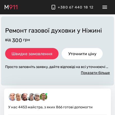
M
911
+380 67 440 18 12
Ремонт газової духовки
у Ніжині
від
300
грн
Швидке замовлення
Уточнити ціну
Просто заповніть заявку, дайте відповіді на всі уточнюючі за
питання по «ремонт газової духовки». Ми зв'яжемося з вам
Показати більше
и протягом декількох хвилин. По максимуму заповнена зая
вка, допоможе майстру назвати точну ціну у Ніжині, яка в о
сновному не зміниться після завершення всіх робіт. За дод
аткову плату майстер може придбати потрібні матеріали. В
иконавці стежать за чистотою та прибирають робоче місце.
У нас
4453
майстра, з яких
866
готові допомогти