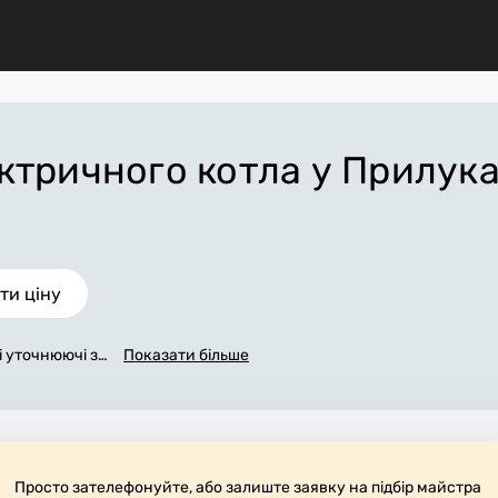
ктричного котла
у Прилук
ти ціну
сі уточнюючі за
Показати більше
ла». Ми зв'яже
максимуму зап
чну ціну у При
авершення всіх
бати потрібні
а прибирають р
Просто зателефонуйте, або залиште заявку на підбір майстра