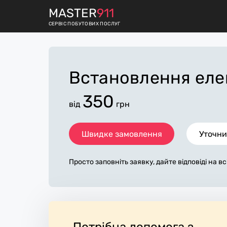
M
ASTER
911
СЕРВІС ПОБУТОВИХ ПОСЛУГ
Встановлення еле
350
від
грн
Швидке замовлення
Уточни
Просто заповніть заявку, дайте відповіді на в
питання по «встановлення електричного кот
мося з вами протягом декількох хвилин. По 
овнена заявка, допоможе майстру назвати то
луках, яка в основному не зміниться після з
робіт. За додаткову плату майстер може прид
матеріали. Виконавці стежать за чистотою т
Потрібна допомога з