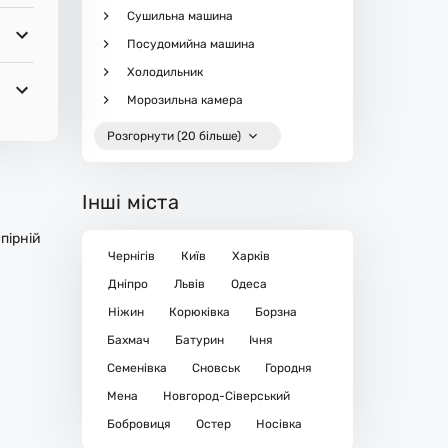
Сушильна машина
Посудомийна машина
Холодильник
Морозильна камера
Розгорнути (20 більше)
Інші міста
пірній
Чернігів
Київ
Харків
Дніпро
Львів
Одеса
Ніжин
Корюківка
Борзна
Бахмач
Батурин
Ічня
Семенівка
Сновськ
Городня
Мена
Новгород-Сіверський
Бобровиця
Остер
Носівка