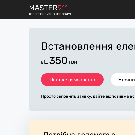
M
ASTER
911
СЕРВІС ПОБУТОВИХ ПОСЛУГ
Встановлення еле
350
від
грн
Швидке замовлення
Уточни
Просто заповніть заявку, дайте відповіді на в
питання по «встановлення електричного кот
мося з вами протягом декількох хвилин. По 
овнена заявка, допоможе майстру назвати то
м'янському, яка в основному не зміниться пі
я всіх робіт. За додаткову плату майстер мож
рібні матеріали. Виконавці стежать за чисто
Потрібна допомога з