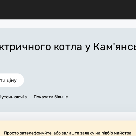
ктричного котла
у Кам'янс
ти ціну
сі уточнюючі за
Показати більше
ла». Ми зв'яже
максимуму зап
чну ціну у Ка
сля завершенн
е придбати пот
тою та прибира
Просто зателефонуйте, або залиште заявку на підбір майстра