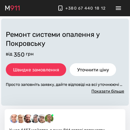
M
911
+380 67 440 18 12
Ремонт системи опалення
у
Покровську
від
350
грн
Швидке замовлення
Уточнити ціну
Просто заповніть заявку, дайте відповіді на всі уточнюючі за
питання по «ремонт системи опалення». Ми зв'яжемося з
Показати більше
вами протягом декількох хвилин. По максимуму заповнена
заявка, допоможе майстру назвати точну ціну у Покровськ
у, яка в основному не зміниться після завершення всіх робі
т. За додаткову плату майстер може придбати потрібні мат
еріали. Виконавці стежать за чистотою та прибирають робо
че місце.