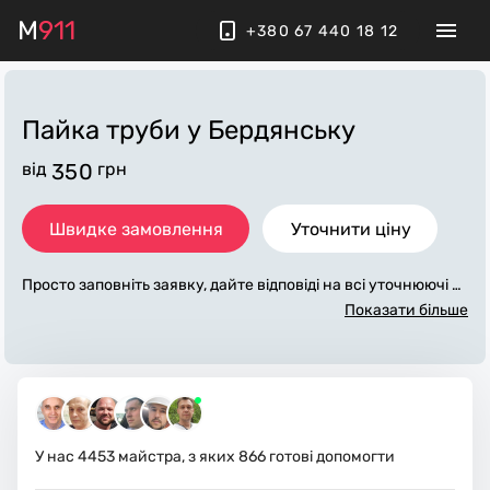
M
911
+380 67 440 18 12
Пайка труби
у Бердянську
від
350
грн
Швидке замовлення
Уточнити ціну
Просто заповніть заявку, дайте відповіді на всі уточнюючі за
питання по «пайка труби». Ми зв'яжемося з вами протягом
Показати більше
декількох хвилин. По максимуму заповнена заявка, допом
оже майстру назвати точну ціну у Бердянську, яка в основ
ному не зміниться після завершення всіх робіт. За додатков
у плату майстер може придбати потрібні матеріали. Викона
вці стежать за чистотою та прибирають робоче місце.
У нас
4453
майстра, з яких
866
готові допомогти