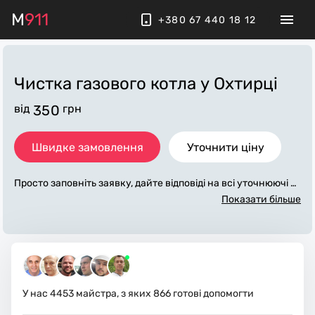
M
911
+380 67 440 18 12
Чистка газового котла
у Охтирці
від
350
грн
Швидке замовлення
Уточнити ціну
Просто заповніть заявку, дайте відповіді на всі уточнюючі за
питання по «чистка газового котла». Ми зв'яжемося з вами
Показати більше
протягом декількох хвилин. По максимуму заповнена заяв
ка, допоможе майстру назвати точну ціну у Охтирці, яка в о
сновному не зміниться після завершення всіх робіт. За дод
аткову плату майстер може придбати потрібні матеріали. В
иконавці стежать за чистотою та прибирають робоче місце.
У нас
4453
майстра, з яких
866
готові допомогти