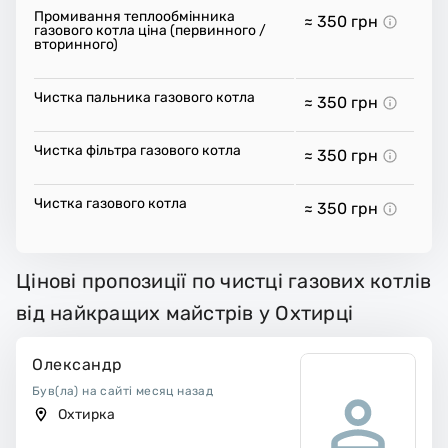
Промивання теплообмінника
≈ 350
грн
газового котла ціна (первинного /
вторинного)
Чистка пальника газового котла
≈ 350
грн
Чистка фільтра газового котла
≈ 350
грн
Чистка газового котла
≈ 350
грн
Цінові пропозиції по чистці газових котлів
від найкращих майстрів у Охтирці
Олександр
Був(ла) на сайті месяц назад
Охтирка