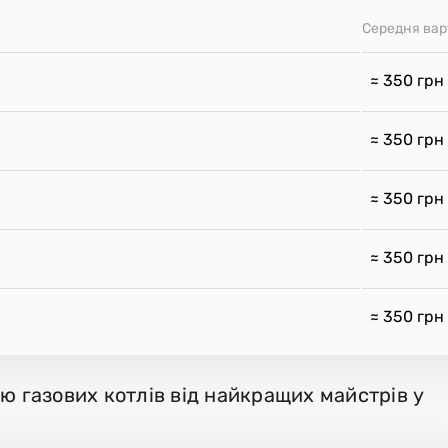
Середня вар
≈ 350
грн
≈ 350
грн
≈ 350
грн
≈ 350
грн
≈ 350
грн
ю газових котлів від найкращих майстрів у