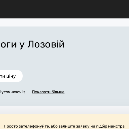
логи
у Лозовій
ти ціну
сі уточнюючі за
Показати більше
жемося з вами
аповнена заявк
овій, яка в ос
обіт. За додат
атеріали. Вик
боче місце.
Просто зателефонуйте, або залиште заявку на підбір майстра