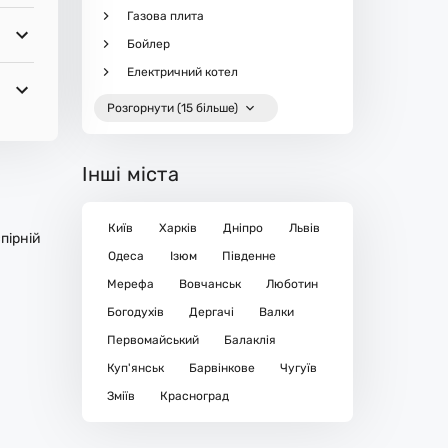
Газова плита
Бойлер
Електричний котел
Розгорнути (15 більше)
Інші міста
Київ
Харків
Дніпро
Львів
пірній
Одеса
Ізюм
Південне
Мерефа
Вовчанськ
Люботин
Богодухів
Дергачі
Валки
Первомайський
Балаклія
Куп'янськ
Барвінкове
Чугуїв
Зміїв
Красноград