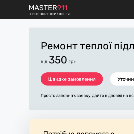
M
ASTER
911
СЕРВІС ПОБУТОВИХ ПОСЛУГ
Ремонт теплої під
350
від
грн
Швидке замовлення
Уточни
Просто заповніть заявку, дайте відповіді на в
питання по «ремонт теплої підлоги». Ми зв'я
протягом декількох хвилин. По максимуму з
а, допоможе майстру назвати точну ціну у Лоз
новному не зміниться після завершення всіх р
кову плату майстер може придбати потрібні м
онавці стежать за чистотою та прибирають ро
Потрібна допомога з