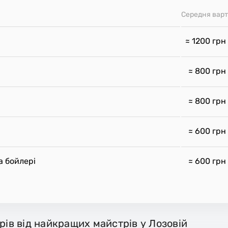
Середня варт
≈ 1200
грн
≈ 800
грн
≈ 800
грн
≈ 600
грн
а бойлері
≈ 600
грн
рів від найкращих майстрів у Лозовій