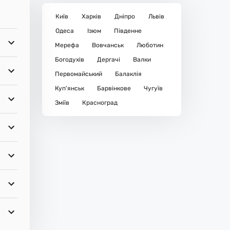
Київ
Харків
Дніпро
Львів
Одеса
Ізюм
Південне
Мерефа
Вовчанськ
Люботин
Богодухів
Дергачі
Валки
Первомайський
Балаклія
Куп'янськ
Барвінкове
Чугуїв
Зміїв
Красноград