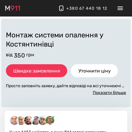
M
911
+380 67 440 18 12
Монтаж системи опалення
у
Костянтинівці
від
350
грн
Швидке замовлення
Уточнити ціну
Просто заповніть заявку, дайте відповіді на всі уточнюючі за
питання по «монтаж системи опалення». Ми зв'яжемося з
Показати більше
вами протягом декількох хвилин. По максимуму заповнена
заявка, допоможе майстру назвати точну ціну у Костянтині
вці, яка в основному не зміниться після завершення всіх ро
біт. За додаткову плату майстер може придбати потрібні ма
теріали. Виконавці стежать за чистотою та прибирають роб
оче місце.