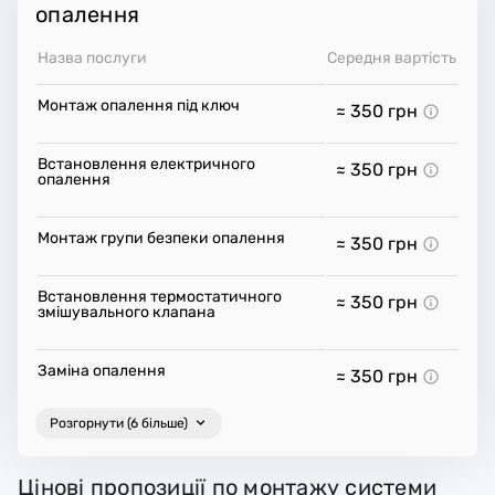
опалення
Назва послуги
Середня вартість
Монтаж опалення під ключ
≈ 350
грн
Встановлення електричного
≈ 350
грн
опалення
Монтаж групи безпеки опалення
≈ 350
грн
Встановлення термостатичного
≈ 350
грн
змішувального клапана
Заміна опалення
≈ 350
грн
Розгорнути (6 більше)
Цінові пропозиції по монтажу системи