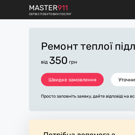
M
ASTER
911
СЕРВІС ПОБУТОВИХ ПОСЛУГ
Ремонт теплої під
350
від
грн
Швидке замовлення
Уточни
Просто заповніть заявку, дайте відповіді на в
питання по «ремонт теплої підлоги». Ми зв'я
протягом декількох хвилин. По максимуму з
а, допоможе майстру назвати точну ціну у Ізма
овному не зміниться після завершення всіх ро
ову плату майстер може придбати потрібні ма
навці стежать за чистотою та прибирають роб
Потрібна допомога з