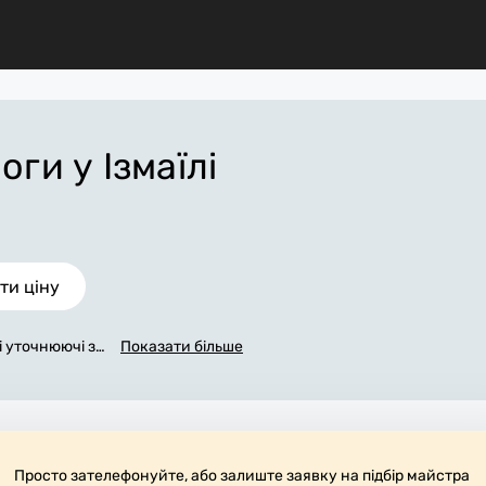
логи
у Ізмаїлі
ти ціну
сі уточнюючі за
Показати більше
жемося з вами
аповнена заявк
їлі, яка в осн
біт. За додатк
теріали. Вико
оче місце.
Просто зателефонуйте, або залиште заявку на підбір майстра