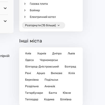
Газова плита
Бойлер
Електричний котел
Розгорнути (15 більше)
Інші міста
Київ
Харків
Дніпро
Львів
пірній
Одеса
Чорноморськ
Білгород-Дністровський
Болград
Рені
Арциз
Вилкове
Кілія
Березівка
Подільськ
Роздільна
Ананьїв
Татарбунари
Балта
Южне
Теплодар
Кодима
Біляївка