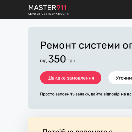
M
ASTER
911
СЕРВІС ПОБУТОВИХ ПОСЛУГ
Ремонт системи 
350
від
грн
Швидке замовлення
Уточни
Просто заповніть заявку, дайте відповіді на в
питання по «ремонт системи опалення». Ми з
ами протягом декількох хвилин. По максимум
аявка, допоможе майстру назвати точну ціну 
ка в основному не зміниться після завершення
а додаткову плату майстер може придбати пот
ли. Виконавці стежать за чистотою та приби
Потрібна допомога з