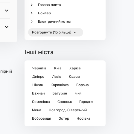
Газова плита
Бойлер
Електричний котел
Розгорнути (15 більше)
Інші міста
Чернігів
Київ
Харків
пірній
Дніпро
Львів
Одеса
Ніжин
Корюківка
Борзна
Бахмач
Батурин
Ічня
Семенівка
Сновськ
Городня
Мена
Новгород-Сіверський
Бобровиця
Остер
Носівка