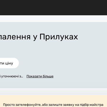
опалення
у Прилуках
ти ціну
сі уточнюючі за
Показати більше
в'яжемося з в
у заповнена з
у Прилуках, я
 всіх робіт. З
рібні матеріа
рають робоче м
Просто зателефонуйте, або залиште заявку на підбір майстра