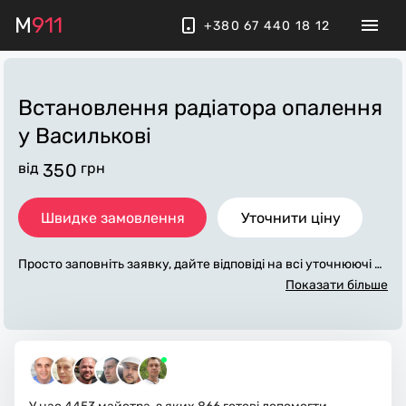
M
911
+380 67 440 18 12
Встановлення радіатора опалення
у Василькові
від
350
грн
Швидке замовлення
Уточнити ціну
Просто заповніть заявку, дайте відповіді на всі уточнюючі за
питання по «встановлення радіатора опалення». Ми зв'яж
Показати більше
емося з вами протягом декількох хвилин. По максимуму за
повнена заявка, допоможе майстру назвати точну ціну у В
асилькові, яка в основному не зміниться після завершення
всіх робіт. За додаткову плату майстер може придбати потр
ібні матеріали. Виконавці стежать за чистотою та прибира
ють робоче місце.