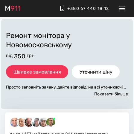
M
911
+380 67 440 18 12
Ремонт монітора
у
Новомосковському
від
350
грн
Швидке замовлення
Уточнити ціну
Просто заповніть заявку, дайте відповіді на всі уточнюючі за
питання по «ремонт монітора». Ми зв'яжемося з вами прот
Показати більше
ягом декількох хвилин. По максимуму заповнена заявка, д
опоможе майстру назвати точну ціну у Новомосковському,
яка в основному не зміниться після завершення всіх робіт.
За додаткову плату майстер може придбати потрібні матері
али. Виконавці стежать за чистотою та прибирають робоче
місце.