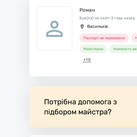
місце.
Роман
Був(ла) на сайті 3 года назад
Васильків
Паспорт не перевірено
Н
Майстерня
Наявність ав
+10
Потрібна допомога з
підбором майстра?