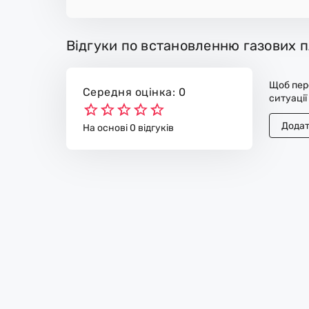
Відгуки по встановленню газових п
Щоб пере
Середня оцінка: 0
ситуації
Додат
На основі 0 відгуків