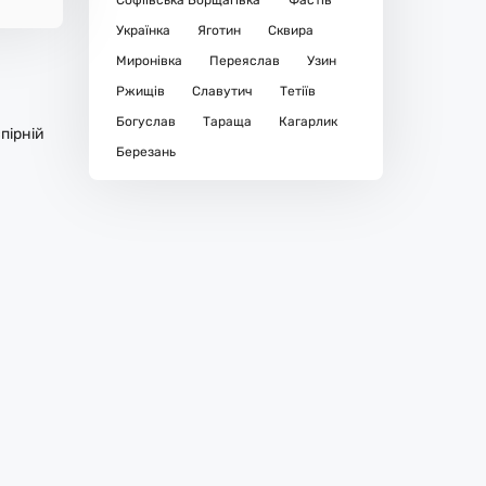
Софіївська Борщагівка
Фастів
Українка
Яготин
Сквира
Миронівка
Переяслав
Узин
Ржищів
Славутич
Тетіїв
Богуслав
Тараща
Кагарлик
пірній
Березань