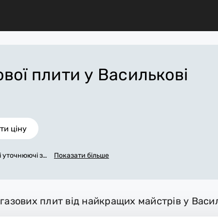
ової плити
у Василькові
ти ціну
сі уточнюючі за
Показати більше
и зв'яжемося з
уму заповнена
 у Василькові,
я всіх робіт.
 газових плит від найкращих майстрів у Васи
трібні матері
ирають робоче