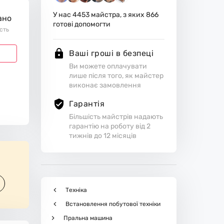
У нас
4453
майстра, з яких
866
ано
готові допомогти
ість
Ваші гроші в безпеці
Ви можете оплачувати
лише після того, як майстер
виконає замовлення
Гарантія
Більшість майстрів надають
гарантію на роботу від 2
тижнів до 12 місяців
Техніка
Встановлення побутової техніки
Пральна машина