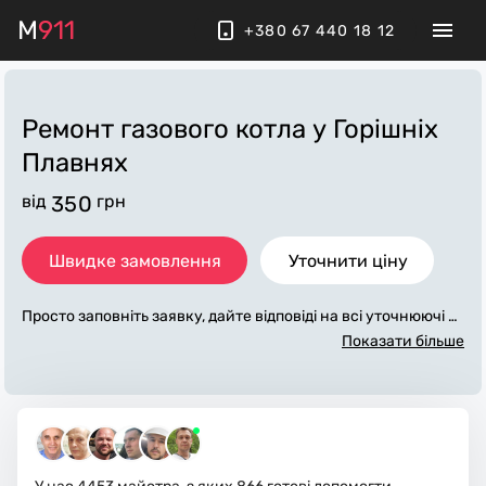
M
911
+380 67 440 18 12
Ремонт газового котла
у Горішніх
Плавнях
від
350
грн
Швидке замовлення
Уточнити ціну
Просто заповніть заявку, дайте відповіді на всі уточнюючі за
питання по «ремонт газового котла». Ми зв'яжемося з вам
Показати більше
и протягом декількох хвилин. По максимуму заповнена зая
вка, допоможе майстру назвати точну ціну у Горішніх Плав
нях, яка в основному не зміниться після завершення всіх р
обіт. За додаткову плату майстер може придбати потрібні м
атеріали. Виконавці стежать за чистотою та прибирають ро
боче місце.